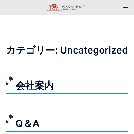
コ
ン
テ
ン
ツ
へ
カテゴリー:
Uncategorized
ス
キ
ッ
プ
会社案内
Q＆A