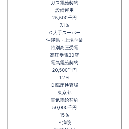
ガス需給契約
設備運用
25,500千円
7.1％
Ｃ大手スーパー
沖縄県・上場企業
特別高圧受電
高圧受電30店
電気需給契約
20,500千円
1.2％
Ｄ臨床検査場
東京都
電気需給契約
50,000千円
15％
Ｅ病院